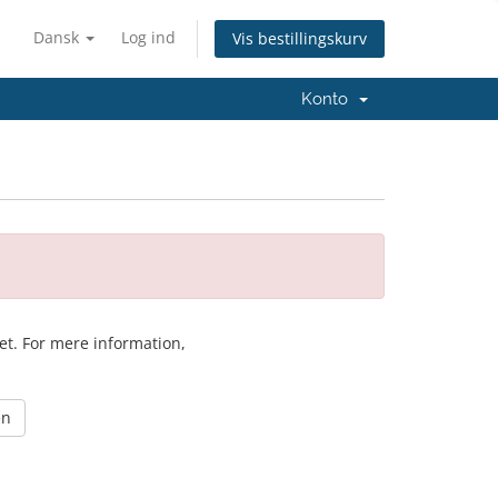
Dansk
Log ind
Vis bestillingskurv
Konto
ket. For mere information,
en