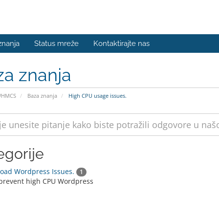
znanja
Status mreže
Kontaktirajte nas
za znanja
WHMCS
Baza znanja
High CPU usage issues.
egorije
oad Wordpress Issues.
1
prevent high CPU Wordpress