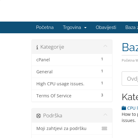
Početna
Trgovina
Obavijesti
Baza 
Ba
Kategorije
1
cPanel
Početna 
1
General
1
High CPU usage issues.
Kat
3
Terms Of Service
CPU l
How to 
Podrška
issues.
Moji zahtjevi za podršku