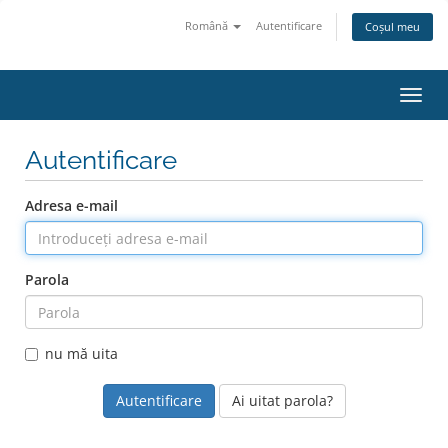
Română
Autentificare
Coșul meu
Navig
Autentificare
Adresa e-mail
Parola
nu mă uita
Ai uitat parola?