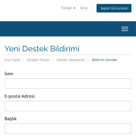
Türkçe
Giriş
Sepeti Görüntüle
Gezin
Yeni Destek Bildirimi
Ana Sayfa
Müşteri Paneli
Destek Taleplerim
Bildirim Gönder
İsim
E-posta Adresi
Başlık