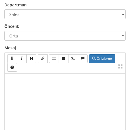
Departman
Öncelik
Mesaj
Önizleme