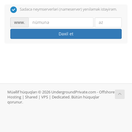
Sadəcə neymserverləri (nameserver) yeniləmək istəyirəm.
www.
Daxil et
Müəllif hüquqları © 2026 UndergroundPrivate.com - Offshore
Hosting | Shared | VPS | Dedicated. Bütün hüquqlar
qorunur.