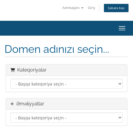
Azerbaijani
Giriş
Səbətə bax
Naviq
Domen adınızı seçin...
Kateqoriyalar
Əməliyyatlar