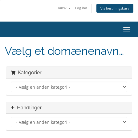
Dansk
Log ind
Vis bestillingskurv
Skift
Vælg et domænenavn…
Kategorier
Handlinger